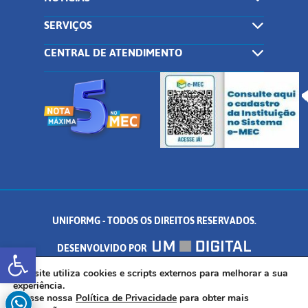
SERVIÇOS
CENTRAL DE ATENDIMENTO
UNIFORMG - TODOS OS DIREITOS RESERVADOS.
Abrir a barra de ferramentas
DESENVOLVIDO POR
AV. DR. ARNALDO DE SENNA, 328 - PALMEIRAS, FORMIGA/MG - CEP:
Este site utiliza cookies e scripts externos para melhorar a sua
experiência.
Acesse nossa
Política de Privacidade
para obter mais
35.574.530