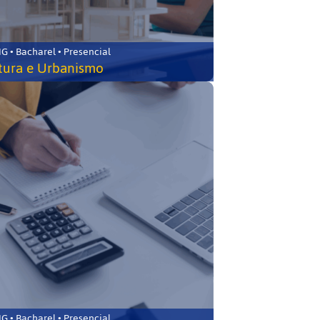
 • Bacharel • Presencial
tura e Urbanismo
 • Bacharel • Presencial