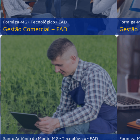
Formiga-MG • Tecnológico • EAD
Formiga-M
Gestão Comercial – EAD
Gestão 
Santo Antônio do Monte-MG • Tecnológico • EAD
Formiga-M