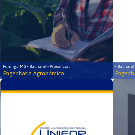
Formiga-MG • Bacharel • Presencial
• Bacharel
Engenharia Agronômica
Engenha