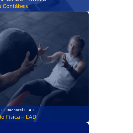
s Contábeis
G • Bacharel • EAD
o Física – EAD