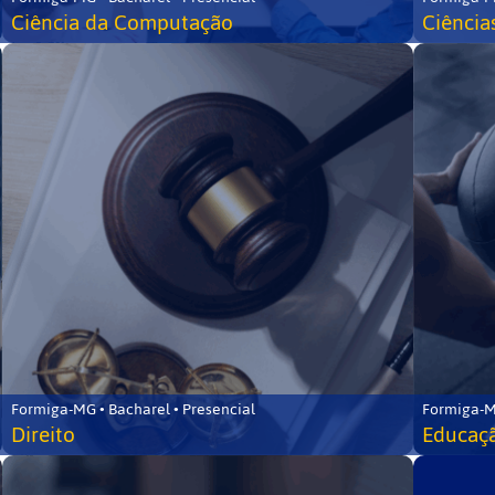
Ciência da Computação
Ciência
Formiga-MG • Bacharel • Presencial
Formiga-M
Direito
Educaçã