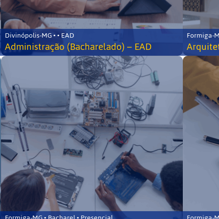
Divinópolis-MG • • EAD
Formiga-MG
Administração (Bacharelado) – EAD
Arquite
Formiga-MG • Bacharel • Presencial
Formiga-MG