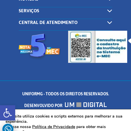
SERVIÇOS
CENTRAL DE ATENDIMENTO
UNIFORMG - TODOS OS DIREITOS RESERVADOS.
Abrir a barra de ferramentas
DESENVOLVIDO POR
AV. DR. ARNALDO DE SENNA, 328 - PALMEIRAS, FORMIGA/MG - CEP:
Este site utiliza cookies e scripts externos para melhorar a sua
experiência.
Acesse nossa
Política de Privacidade
para obter mais
35.574.530