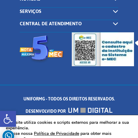
SERVIÇOS
CENTRAL DE ATENDIMENTO
UNIFORMG - TODOS OS DIREITOS RESERVADOS.
Abrir a barra de ferramentas
DESENVOLVIDO POR
AV. DR. ARNALDO DE SENNA, 328 - PALMEIRAS, FORMIGA/MG - CEP:
Este site utiliza cookies e scripts externos para melhorar a sua
experiência.
Acesse nossa
Política de Privacidade
para obter mais
35.574.530