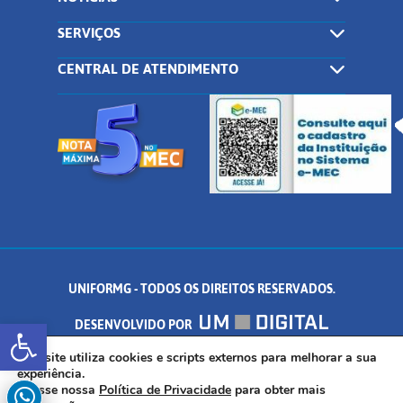
SERVIÇOS
CENTRAL DE ATENDIMENTO
UNIFORMG - TODOS OS DIREITOS RESERVADOS.
Abrir a barra de ferramentas
DESENVOLVIDO POR
AV. DR. ARNALDO DE SENNA, 328 - PALMEIRAS, FORMIGA/MG - CEP:
Este site utiliza cookies e scripts externos para melhorar a sua
experiência.
Acesse nossa
Política de Privacidade
para obter mais
35.574.530