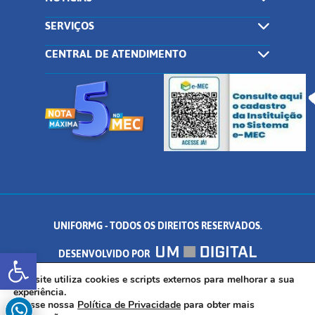
SERVIÇOS
CENTRAL DE ATENDIMENTO
UNIFORMG - TODOS OS DIREITOS RESERVADOS.
Abrir a barra de ferramentas
DESENVOLVIDO POR
AV. DR. ARNALDO DE SENNA, 328 - PALMEIRAS, FORMIGA/MG - CEP:
Este site utiliza cookies e scripts externos para melhorar a sua
experiência.
Acesse nossa
Política de Privacidade
para obter mais
35.574.530