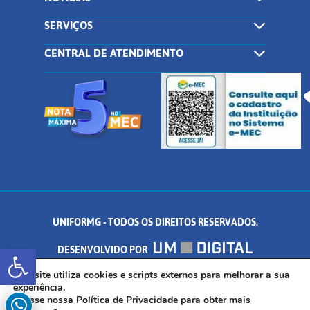
SERVIÇOS
CENTRAL DE ATENDIMENTO
UNIFORMG - TODOS OS DIREITOS RESERVADOS.
Abrir a barra de ferramentas
DESENVOLVIDO POR
AV. DR. ARNALDO DE SENNA, 328 - PALMEIRAS, FORMIGA/MG - CEP:
Este site utiliza cookies e scripts externos para melhorar a sua
experiência.
Acesse nossa
Política de Privacidade
para obter mais
35.574.530