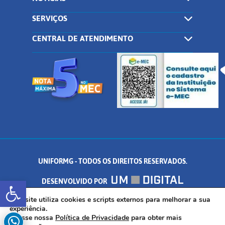
SERVIÇOS
CENTRAL DE ATENDIMENTO
UNIFORMG - TODOS OS DIREITOS RESERVADOS.
Abrir a barra de ferramentas
DESENVOLVIDO POR
AV. DR. ARNALDO DE SENNA, 328 - PALMEIRAS, FORMIGA/MG - CEP:
Este site utiliza cookies e scripts externos para melhorar a sua
experiência.
Acesse nossa
Política de Privacidade
para obter mais
35.574.530