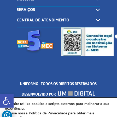
SERVIÇOS
CENTRAL DE ATENDIMENTO
UNIFORMG - TODOS OS DIREITOS RESERVADOS.
Abrir a barra de ferramentas
DESENVOLVIDO POR
AV. DR. ARNALDO DE SENNA, 328 - PALMEIRAS, FORMIGA/MG - CEP:
Este site utiliza cookies e scripts externos para melhorar a sua
experiência.
Acesse nossa
Política de Privacidade
para obter mais
35.574.530