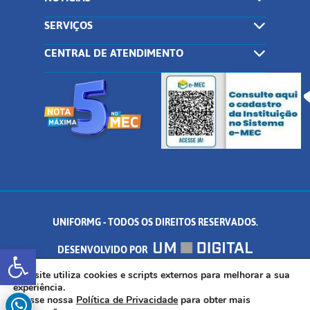
SERVIÇOS
CENTRAL DE ATENDIMENTO
UNIFORMG - TODOS OS DIREITOS RESERVADOS.
Abrir a barra de ferramentas
DESENVOLVIDO POR
AV. DR. ARNALDO DE SENNA, 328 - PALMEIRAS, FORMIGA/MG - CEP:
Este site utiliza cookies e scripts externos para melhorar a sua
experiência.
Acesse nossa
Política de Privacidade
para obter mais
35.574.530