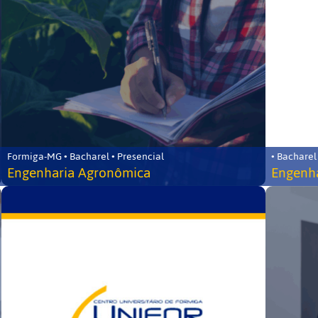
Formiga-MG • Bacharel • Presencial
• Bacharel
Engenharia Agronômica
Engenha