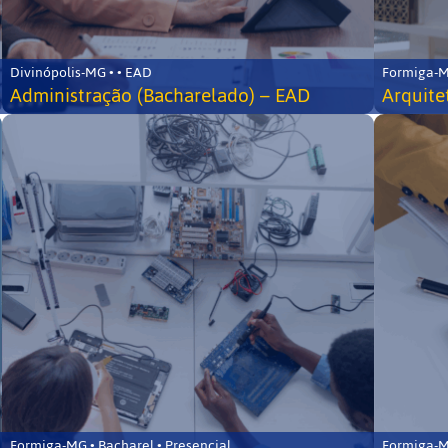
Divinópolis-MG • • EAD
Formiga-MG
Administração (Bacharelado) – EAD
Arquite
Formiga-MG • Bacharel • Presencial
Formiga-MG