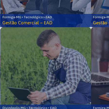
Formiga-MG • Tecnológico • EAD
Formiga-M
Gestão Comercial – EAD
Gestão 
Divinópolis-MG • Tecnológico • EAD
Formiga-M