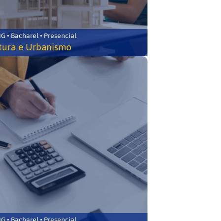
 • Bacharel • Presencial
tura e Urbanismo
 • Bacharel • Presencial