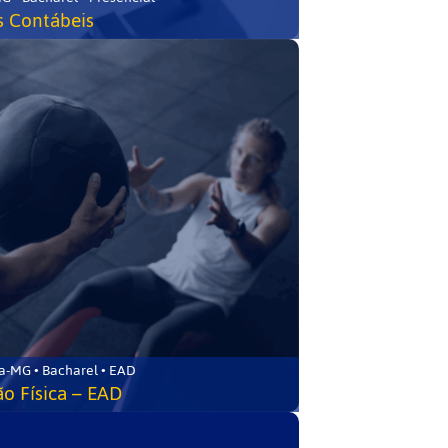
s Contábeis
a-MG • Bacharel • EAD
o Física – EAD