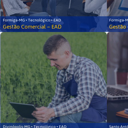
Formiga-MG • Tecnológico • EAD
Formiga-M
Gestão Comercial – EAD
Gestão 
Divinópolis-MG • Tecnológico • EAD
Santo Ant