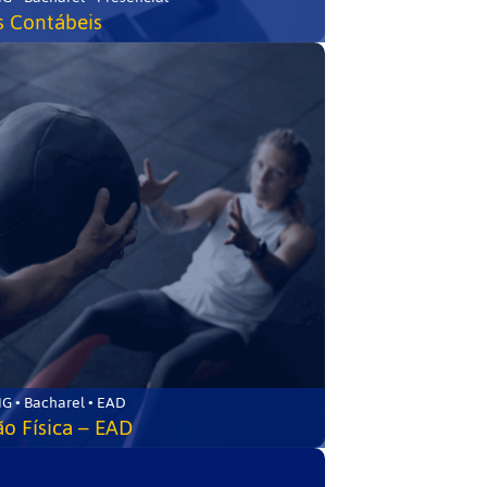
s Contábeis
G • Bacharel • EAD
o Física – EAD