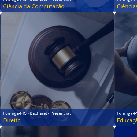
Ciência da Computação
Ciência
Formiga-MG • Bacharel • Presencial
Formiga-M
Direito
Educaçã