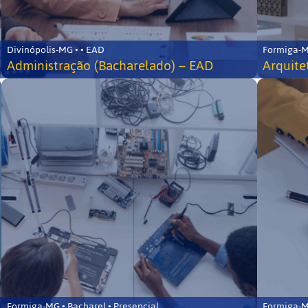
Divinópolis-MG • • EAD
Formiga-MG
Administração (Bacharelado) – EAD
Arquite
Formiga-MG • Bacharel • Presencial
Formiga-MG