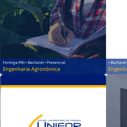
Formiga-MG • Bacharel • Presencial
• Bacharel
Engenharia Agronômica
Engenha