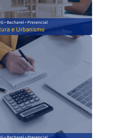
 • Bacharel • Presencial
tura e Urbanismo
 • Bacharel • Presencial