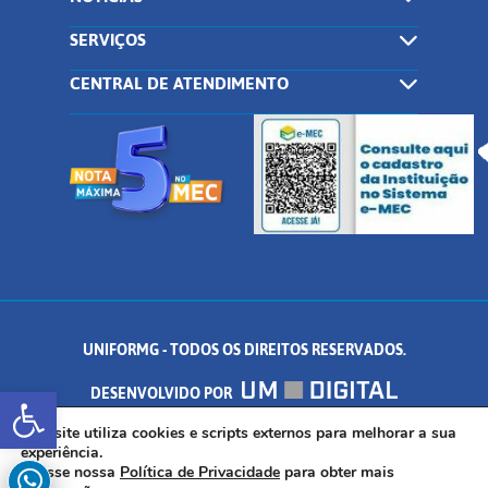
SERVIÇOS
CENTRAL DE ATENDIMENTO
UNIFORMG - TODOS OS DIREITOS RESERVADOS.
Abrir a barra de ferramentas
DESENVOLVIDO POR
AV. DR. ARNALDO DE SENNA, 328 - PALMEIRAS, FORMIGA/MG - CEP:
Este site utiliza cookies e scripts externos para melhorar a sua
experiência.
Acesse nossa
Política de Privacidade
para obter mais
35.574.530