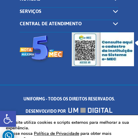
SERVIÇOS
CENTRAL DE ATENDIMENTO
UNIFORMG - TODOS OS DIREITOS RESERVADOS.
Abrir a barra de ferramentas
DESENVOLVIDO POR
AV. DR. ARNALDO DE SENNA, 328 - PALMEIRAS, FORMIGA/MG - CEP:
Este site utiliza cookies e scripts externos para melhorar a sua
experiência.
Acesse nossa
Política de Privacidade
para obter mais
35.574.530