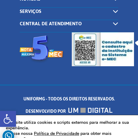
SERVIÇOS
CENTRAL DE ATENDIMENTO
UNIFORMG - TODOS OS DIREITOS RESERVADOS.
Abrir a barra de ferramentas
DESENVOLVIDO POR
AV. DR. ARNALDO DE SENNA, 328 - PALMEIRAS, FORMIGA/MG - CEP:
Este site utiliza cookies e scripts externos para melhorar a sua
experiência.
Acesse nossa
Política de Privacidade
para obter mais
35.574.530