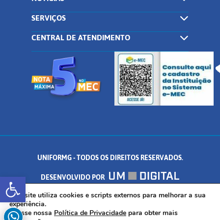
SERVIÇOS
CENTRAL DE ATENDIMENTO
UNIFORMG - TODOS OS DIREITOS RESERVADOS.
Abrir a barra de ferramentas
DESENVOLVIDO POR
AV. DR. ARNALDO DE SENNA, 328 - PALMEIRAS, FORMIGA/MG - CEP:
Este site utiliza cookies e scripts externos para melhorar a sua
experiência.
Acesse nossa
Política de Privacidade
para obter mais
35.574.530