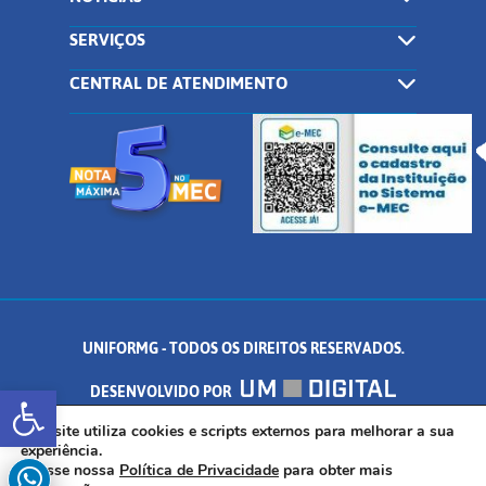
SERVIÇOS
CENTRAL DE ATENDIMENTO
UNIFORMG - TODOS OS DIREITOS RESERVADOS.
Abrir a barra de ferramentas
DESENVOLVIDO POR
AV. DR. ARNALDO DE SENNA, 328 - PALMEIRAS, FORMIGA/MG - CEP:
Este site utiliza cookies e scripts externos para melhorar a sua
experiência.
Acesse nossa
Política de Privacidade
para obter mais
35.574.530