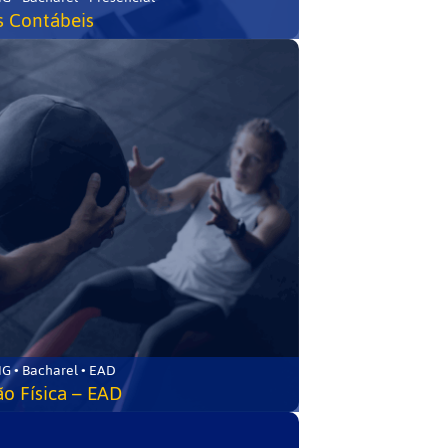
s Contábeis
G • Bacharel • EAD
o Física – EAD