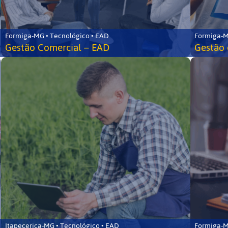
Formiga-MG • Tecnológico • EAD
Formiga-M
Gestão Comercial – EAD
Gestão 
Itapecerica-MG • Tecnológico • EAD
Formiga-M