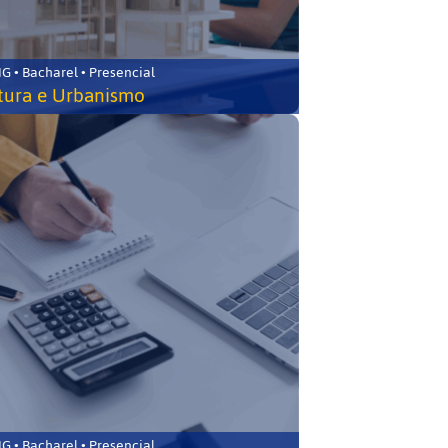
 • Bacharel • Presencial
tura e Urbanismo
 • Bacharel • Presencial