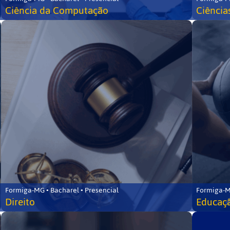
Ciência da Computação
Ciência
Formiga-MG • Bacharel • Presencial
Formiga-M
Direito
Educaçã