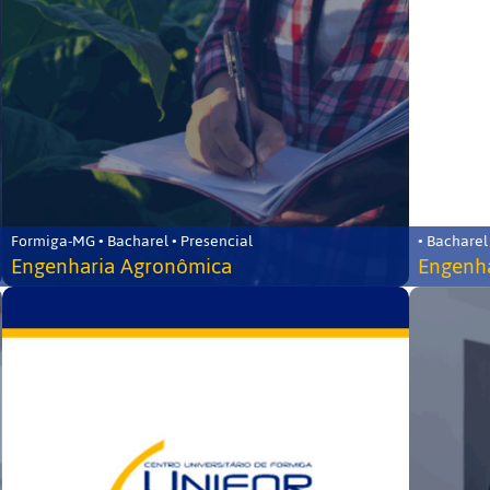
Formiga-MG • Bacharel • Presencial
• Bacharel
Engenharia Agronômica
Engenha