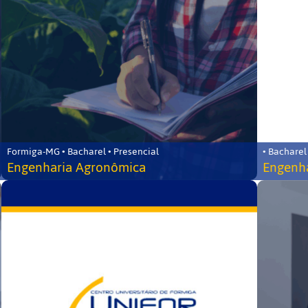
Formiga-MG • Bacharel • Presencial
• Bacharel
Engenharia Agronômica
Engenha