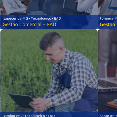
Itapecerica-MG • Tecnológico • EAD
Formiga-M
Gestão Comercial – EAD
Gestão 
Bambuí-MG • Tecnológico • EAD
Santo Ant