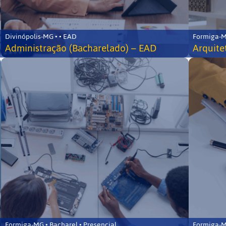
Divinópolis-MG • • EAD
Formiga-MG
Administração (Bacharelado) – EAD
Arquite
Formiga-MG • Bacharel • Presencial
Formiga-MG