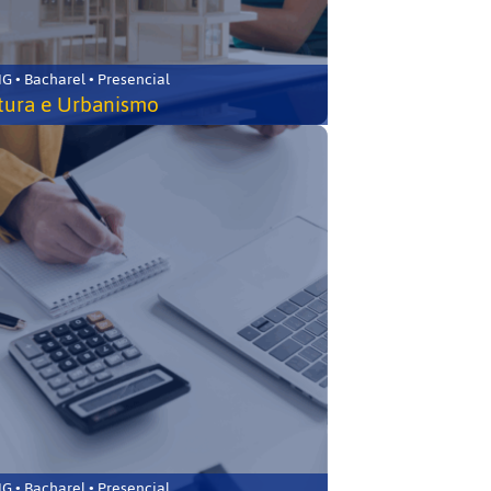
 • Bacharel • Presencial
tura e Urbanismo
 • Bacharel • Presencial