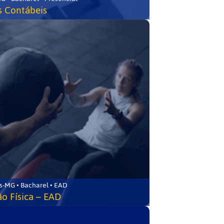
s Contábeis
s-MG • Bacharel • EAD
o Física – EAD