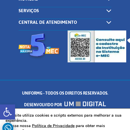
SERVIÇOS
CENTRAL DE ATENDIMENTO
UNIFORMG - TODOS OS DIREITOS RESERVADOS.
Abrir a barra de ferramentas
DESENVOLVIDO POR
AV. DR. ARNALDO DE SENNA, 328 - PALMEIRAS, FORMIGA/MG - CEP:
Este site utiliza cookies e scripts externos para melhorar a sua
experiência.
Acesse nossa
Política de Privacidade
para obter mais
35.574.530