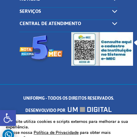
SERVIÇOS
CENTRAL DE ATENDIMENTO
UNIFORMG - TODOS OS DIREITOS RESERVADOS.
Abrir a barra de ferramentas
DESENVOLVIDO POR
AV. DR. ARNALDO DE SENNA, 328 - PALMEIRAS, FORMIGA/MG - CEP:
Este site utiliza cookies e scripts externos para melhorar a sua
experiência.
Acesse nossa
Política de Privacidade
para obter mais
35.574.530