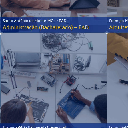
Santo Antônio do Monte-MG • • EAD
Formiga-MG
Administração (Bacharelado) – EAD
Arquite
Formiga-MG • Bacharel • Presencial
Formiga-MG