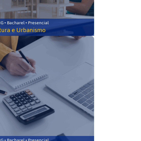
 • Bacharel • Presencial
tura e Urbanismo
 • Bacharel • Presencial