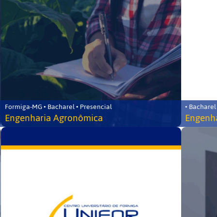
Formiga-MG • Bacharel • Presencial
• Bacharel
Engenharia Agronômica
Engenha