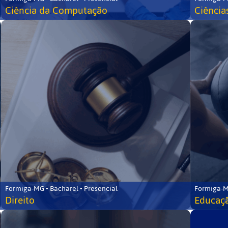
Ciência da Computação
Ciência
Formiga-MG • Bacharel • Presencial
Formiga-M
Direito
Educaçã