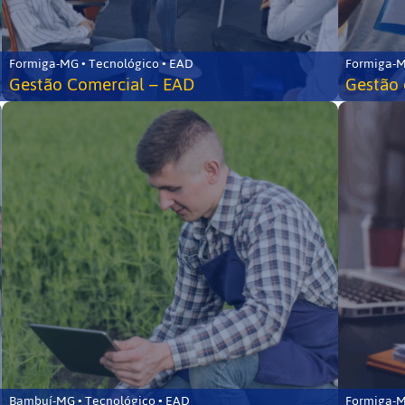
Formiga-MG • Tecnológico • EAD
Formiga-M
Gestão Comercial – EAD
Gestão 
Bambuí-MG • Tecnológico • EAD
Formiga-M