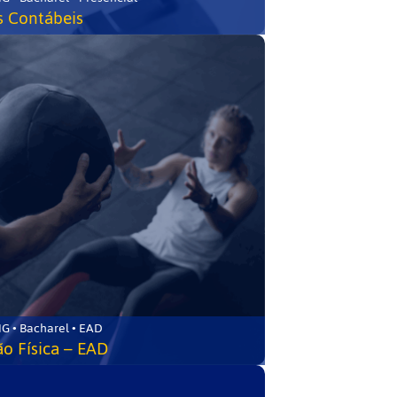
s Contábeis
G • Bacharel • EAD
o Física – EAD