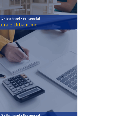
 • Bacharel • Presencial
tura e Urbanismo
 • Bacharel • Presencial