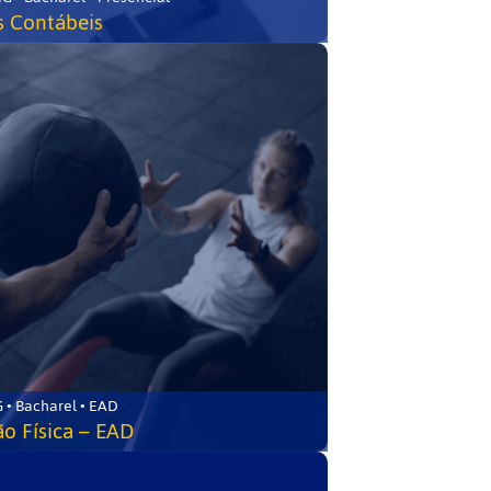
s Contábeis
 • Bacharel • EAD
o Física – EAD