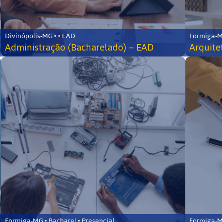
Divinópolis-MG • • EAD
Formiga-MG
Administração (Bacharelado) – EAD
Arquite
Formiga-MG • Bacharel • Presencial
Formiga-MG