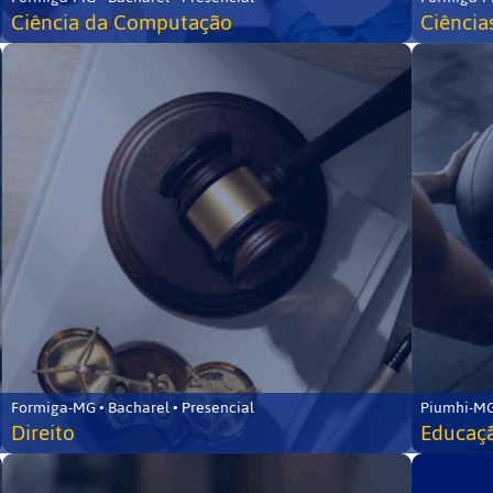
Ciência da Computação
Ciência
Formiga-MG • Bacharel • Presencial
Piumhi-MG
Direito
Educaçã