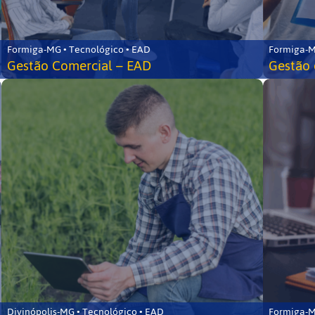
Formiga-MG • Tecnológico • EAD
Formiga-M
Gestão Comercial – EAD
Gestão 
Divinópolis-MG • Tecnológico • EAD
Formiga-M