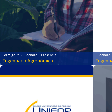
Formiga-MG • Bacharel • Presencial
• Bacharel
Engenharia Agronômica
Engenha