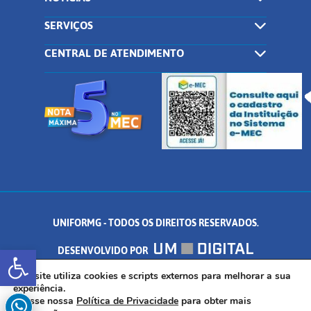
SERVIÇOS
CENTRAL DE ATENDIMENTO
UNIFORMG - TODOS OS DIREITOS RESERVADOS.
Abrir a barra de ferramentas
DESENVOLVIDO POR
AV. DR. ARNALDO DE SENNA, 328 - PALMEIRAS, FORMIGA/MG - CEP:
Este site utiliza cookies e scripts externos para melhorar a sua
experiência.
Acesse nossa
Política de Privacidade
para obter mais
35.574.530