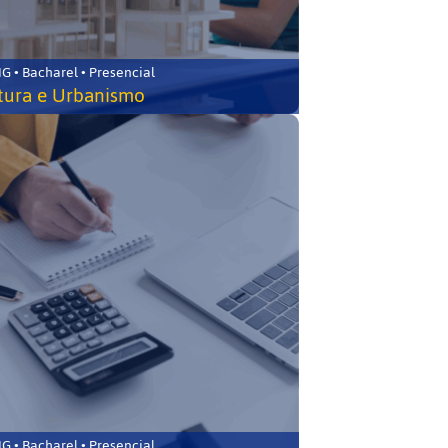
 • Bacharel • Presencial
tura e Urbanismo
 • Bacharel • Presencial