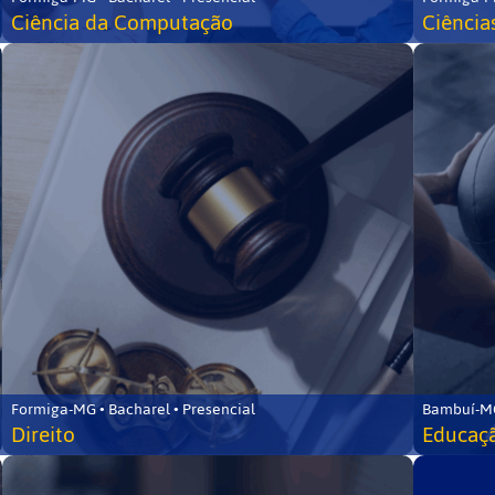
Ciência da Computação
Ciência
Formiga-MG • Bacharel • Presencial
Bambuí-MG
Direito
Educaçã