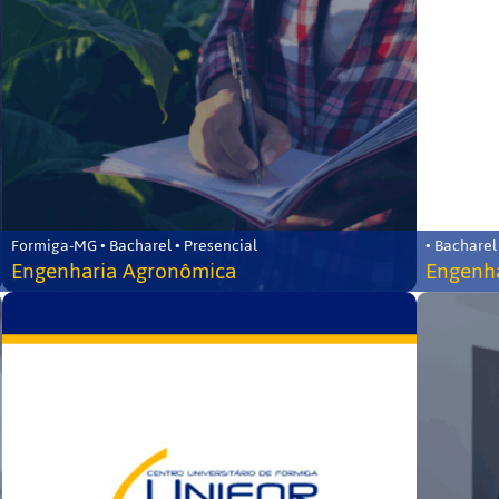
Formiga-MG • Bacharel • Presencial
• Bacharel
Engenharia Agronômica
Engenha