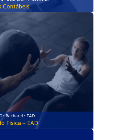
s Contábeis
 • Bacharel • EAD
o Física – EAD