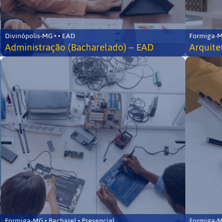
Divinópolis-MG • • EAD
Formiga-MG
Administração (Bacharelado) – EAD
Arquite
Formiga-MG • Bacharel • Presencial
Formiga-MG