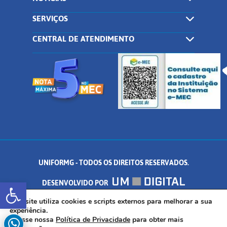
SERVIÇOS
CENTRAL DE ATENDIMENTO
UNIFORMG - TODOS OS DIREITOS RESERVADOS.
Abrir a barra de ferramentas
DESENVOLVIDO POR
AV. DR. ARNALDO DE SENNA, 328 - PALMEIRAS, FORMIGA/MG - CEP:
Este site utiliza cookies e scripts externos para melhorar a sua
experiência.
Acesse nossa
Política de Privacidade
para obter mais
35.574.530