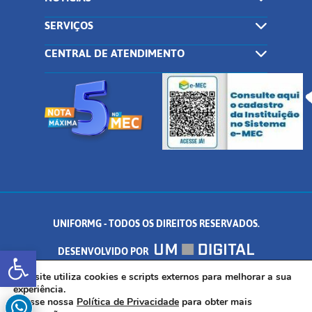
SERVIÇOS
CENTRAL DE ATENDIMENTO
UNIFORMG - TODOS OS DIREITOS RESERVADOS.
Abrir a barra de ferramentas
DESENVOLVIDO POR
AV. DR. ARNALDO DE SENNA, 328 - PALMEIRAS, FORMIGA/MG - CEP:
Este site utiliza cookies e scripts externos para melhorar a sua
experiência.
Acesse nossa
Política de Privacidade
para obter mais
35.574.530