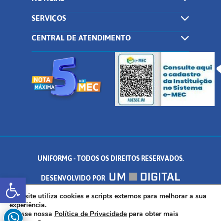
SERVIÇOS
CENTRAL DE ATENDIMENTO
UNIFORMG - TODOS OS DIREITOS RESERVADOS.
Abrir a barra de ferramentas
DESENVOLVIDO POR
AV. DR. ARNALDO DE SENNA, 328 - PALMEIRAS, FORMIGA/MG - CEP:
Este site utiliza cookies e scripts externos para melhorar a sua
experiência.
Acesse nossa
Política de Privacidade
para obter mais
35.574.530