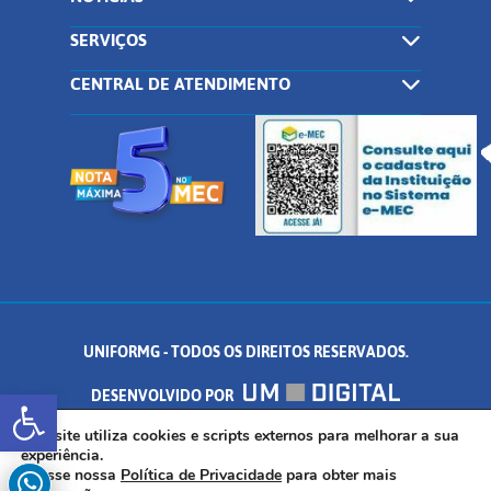
SERVIÇOS
CENTRAL DE ATENDIMENTO
UNIFORMG - TODOS OS DIREITOS RESERVADOS.
Abrir a barra de ferramentas
DESENVOLVIDO POR
AV. DR. ARNALDO DE SENNA, 328 - PALMEIRAS, FORMIGA/MG - CEP:
Este site utiliza cookies e scripts externos para melhorar a sua
experiência.
Acesse nossa
Política de Privacidade
para obter mais
35.574.530