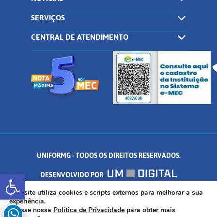
SERVIÇOS
CENTRAL DE ATENDIMENTO
UNIFORMG - TODOS OS DIREITOS RESERVADOS.
Abrir a barra de ferramentas
DESENVOLVIDO POR
AV. DR. ARNALDO DE SENNA, 328 - PALMEIRAS, FORMIGA/MG - CEP:
Este site utiliza cookies e scripts externos para melhorar a sua
experiência.
Acesse nossa
Política de Privacidade
para obter mais
35.574.530