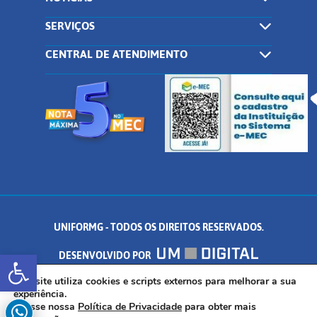
SERVIÇOS
CENTRAL DE ATENDIMENTO
UNIFORMG - TODOS OS DIREITOS RESERVADOS.
Abrir a barra de ferramentas
DESENVOLVIDO POR
AV. DR. ARNALDO DE SENNA, 328 - PALMEIRAS, FORMIGA/MG - CEP:
Este site utiliza cookies e scripts externos para melhorar a sua
experiência.
Acesse nossa
Política de Privacidade
para obter mais
35.574.530