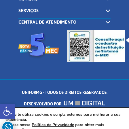
SERVIÇOS
CENTRAL DE ATENDIMENTO
UNIFORMG - TODOS OS DIREITOS RESERVADOS.
Abrir a barra de ferramentas
DESENVOLVIDO POR
AV. DR. ARNALDO DE SENNA, 328 - PALMEIRAS, FORMIGA/MG - CEP:
Este site utiliza cookies e scripts externos para melhorar a sua
experiência.
Acesse nossa
Política de Privacidade
para obter mais
35.574.530