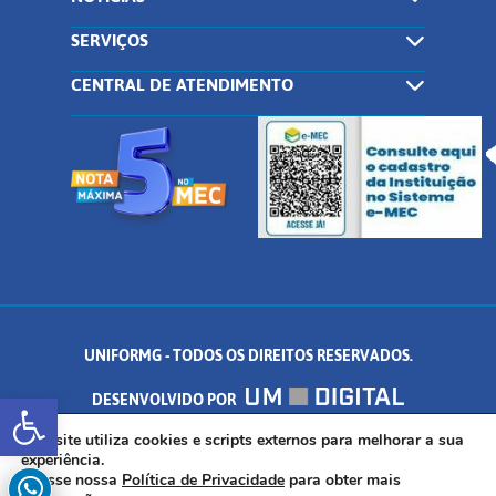
SERVIÇOS
CENTRAL DE ATENDIMENTO
UNIFORMG - TODOS OS DIREITOS RESERVADOS.
Abrir a barra de ferramentas
DESENVOLVIDO POR
AV. DR. ARNALDO DE SENNA, 328 - PALMEIRAS, FORMIGA/MG - CEP:
Este site utiliza cookies e scripts externos para melhorar a sua
experiência.
Acesse nossa
Política de Privacidade
para obter mais
35.574.530