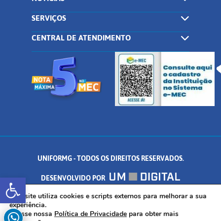
SERVIÇOS
CENTRAL DE ATENDIMENTO
UNIFORMG - TODOS OS DIREITOS RESERVADOS.
Abrir a barra de ferramentas
DESENVOLVIDO POR
AV. DR. ARNALDO DE SENNA, 328 - PALMEIRAS, FORMIGA/MG - CEP:
Este site utiliza cookies e scripts externos para melhorar a sua
experiência.
Acesse nossa
Política de Privacidade
para obter mais
35.574.530