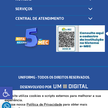
SERVIÇOS
CENTRAL DE ATENDIMENTO
UNIFORMG - TODOS OS DIREITOS RESERVADOS.
Abrir a barra de ferramentas
DESENVOLVIDO POR
AV. DR. ARNALDO DE SENNA, 328 - PALMEIRAS, FORMIGA/MG - CEP:
Este site utiliza cookies e scripts externos para melhorar a sua
experiência.
Acesse nossa
Política de Privacidade
para obter mais
35.574.530