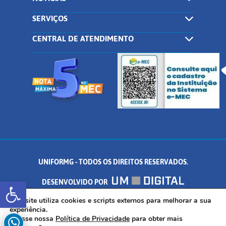
SERVIÇOS
CENTRAL DE ATENDIMENTO
UNIFORMG - TODOS OS DIREITOS RESERVADOS.
Abrir a barra de ferramentas
DESENVOLVIDO POR
AV. DR. ARNALDO DE SENNA, 328 - PALMEIRAS, FORMIGA/MG - CEP:
Este site utiliza cookies e scripts externos para melhorar a sua
experiência.
Acesse nossa
Política de Privacidade
para obter mais
35.574.530