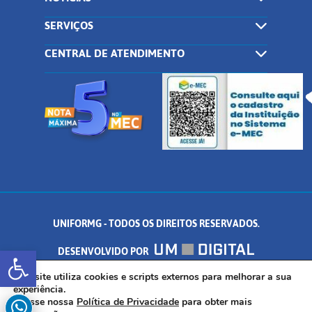
SERVIÇOS
CENTRAL DE ATENDIMENTO
UNIFORMG - TODOS OS DIREITOS RESERVADOS.
Abrir a barra de ferramentas
DESENVOLVIDO POR
AV. DR. ARNALDO DE SENNA, 328 - PALMEIRAS, FORMIGA/MG - CEP:
Este site utiliza cookies e scripts externos para melhorar a sua
experiência.
Acesse nossa
Política de Privacidade
para obter mais
35.574.530