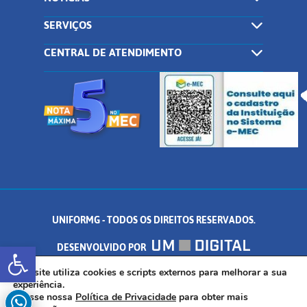
SERVIÇOS
CENTRAL DE ATENDIMENTO
UNIFORMG - TODOS OS DIREITOS RESERVADOS.
Abrir a barra de ferramentas
DESENVOLVIDO POR
AV. DR. ARNALDO DE SENNA, 328 - PALMEIRAS, FORMIGA/MG - CEP:
Este site utiliza cookies e scripts externos para melhorar a sua
experiência.
Acesse nossa
Política de Privacidade
para obter mais
35.574.530