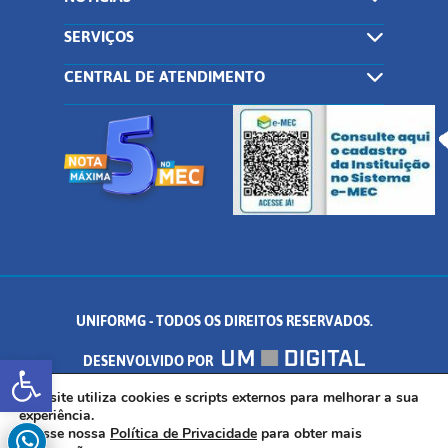
SERVIÇOS
CENTRAL DE ATENDIMENTO
UNIFORMG - TODOS OS DIREITOS RESERVADOS.
Abrir a barra de ferramentas
DESENVOLVIDO POR
AV. DR. ARNALDO DE SENNA, 328 - PALMEIRAS, FORMIGA/MG - CEP:
Este site utiliza cookies e scripts externos para melhorar a sua
experiência.
Acesse nossa
Política de Privacidade
para obter mais
35.574.530