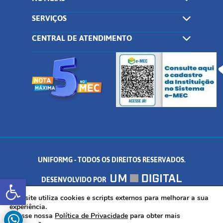
SERVIÇOS
CENTRAL DE ATENDIMENTO
UNIFORMG - TODOS OS DIREITOS RESERVADOS.
Abrir a barra de ferramentas
DESENVOLVIDO POR
AV. DR. ARNALDO DE SENNA, 328 - PALMEIRAS, FORMIGA/MG - CEP:
Este site utiliza cookies e scripts externos para melhorar a sua
experiência.
Acesse nossa
Política de Privacidade
para obter mais
35.574.530