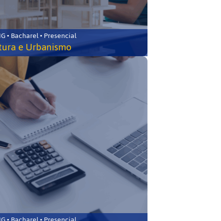
 • Bacharel • Presencial
tura e Urbanismo
 • Bacharel • Presencial