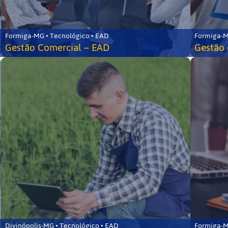
Formiga-MG • Tecnológico • EAD
Formiga-M
Gestão Comercial – EAD
Gestão 
Divinópolis-MG • Tecnológico • EAD
Formiga-M