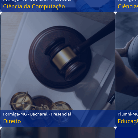
Ciência da Computação
Ciência
Formiga-MG • Bacharel • Presencial
Piumhi-MG
Direito
Educaçã