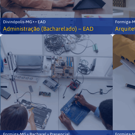
Divinópolis-MG • • EAD
Formiga-MG
Administração (Bacharelado) – EAD
Arquite
Formiga-MG • Bacharel • Presencial
Formiga-MG