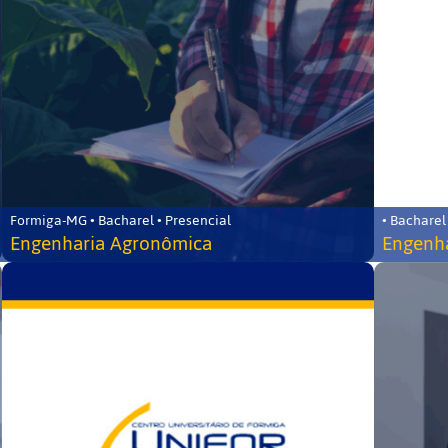
Formiga-MG • Bacharel • Presencial
• Bacharel
Engenharia Agronômica
Engenha