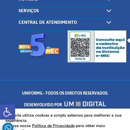
SERVIÇOS
CENTRAL DE ATENDIMENTO
UNIFORMG - TODOS OS DIREITOS RESERVADOS.
Abrir a barra de ferramentas
DESENVOLVIDO POR
AV. DR. ARNALDO DE SENNA, 328 - PALMEIRAS, FORMIGA/MG - CEP:
Este site utiliza cookies e scripts externos para melhorar a sua
experiência.
Acesse nossa
Política de Privacidade
para obter mais
35.574.530