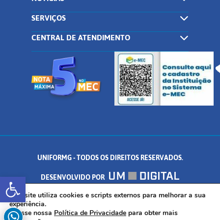
SERVIÇOS
CENTRAL DE ATENDIMENTO
UNIFORMG - TODOS OS DIREITOS RESERVADOS.
Abrir a barra de ferramentas
DESENVOLVIDO POR
AV. DR. ARNALDO DE SENNA, 328 - PALMEIRAS, FORMIGA/MG - CEP:
Este site utiliza cookies e scripts externos para melhorar a sua
experiência.
Acesse nossa
Política de Privacidade
para obter mais
35.574.530