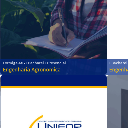
Formiga-MG • Bacharel • Presencial
• Bacharel
Engenharia Agronômica
Engenha