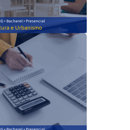
 • Bacharel • Presencial
tura e Urbanismo
 • Bacharel • Presencial