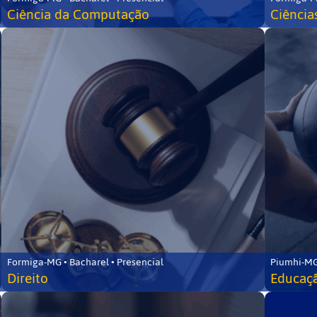
Ciência da Computação
Ciência
Formiga-MG • Bacharel • Presencial
Piumhi-MG
Direito
Educaçã