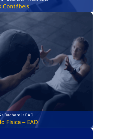
s Contábeis
 • Bacharel • EAD
o Física – EAD