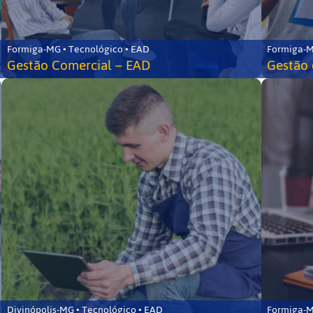
Formiga-MG • Tecnológico • EAD
Formiga-M
Gestão Comercial – EAD
Gestão 
Divinópolis-MG • Tecnológico • EAD
Formiga-M