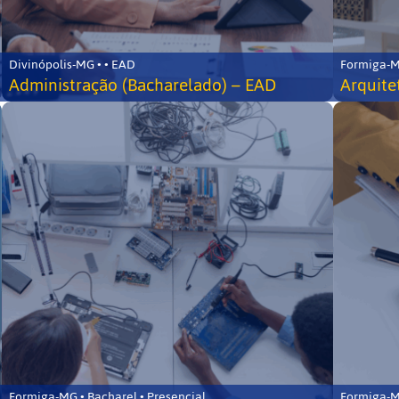
Divinópolis-MG • • EAD
Formiga-MG
Administração (Bacharelado) – EAD
Arquite
Formiga-MG • Bacharel • Presencial
Formiga-MG