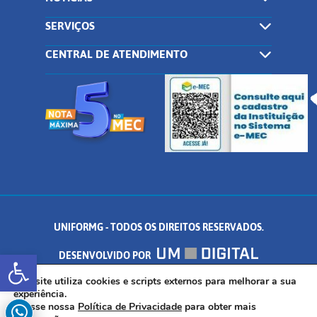
SERVIÇOS
CENTRAL DE ATENDIMENTO
UNIFORMG - TODOS OS DIREITOS RESERVADOS.
Abrir a barra de ferramentas
DESENVOLVIDO POR
AV. DR. ARNALDO DE SENNA, 328 - PALMEIRAS, FORMIGA/MG - CEP:
Este site utiliza cookies e scripts externos para melhorar a sua
experiência.
Acesse nossa
Política de Privacidade
para obter mais
35.574.530