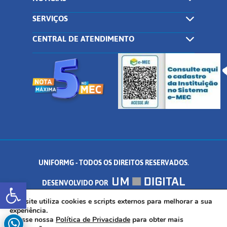
SERVIÇOS
CENTRAL DE ATENDIMENTO
UNIFORMG - TODOS OS DIREITOS RESERVADOS.
Abrir a barra de ferramentas
DESENVOLVIDO POR
AV. DR. ARNALDO DE SENNA, 328 - PALMEIRAS, FORMIGA/MG - CEP:
Este site utiliza cookies e scripts externos para melhorar a sua
experiência.
Acesse nossa
Política de Privacidade
para obter mais
35.574.530