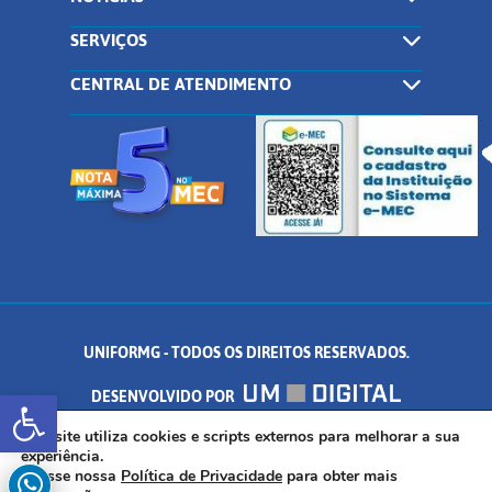
SERVIÇOS
CENTRAL DE ATENDIMENTO
UNIFORMG - TODOS OS DIREITOS RESERVADOS.
Abrir a barra de ferramentas
DESENVOLVIDO POR
AV. DR. ARNALDO DE SENNA, 328 - PALMEIRAS, FORMIGA/MG - CEP:
Este site utiliza cookies e scripts externos para melhorar a sua
experiência.
Acesse nossa
Política de Privacidade
para obter mais
35.574.530