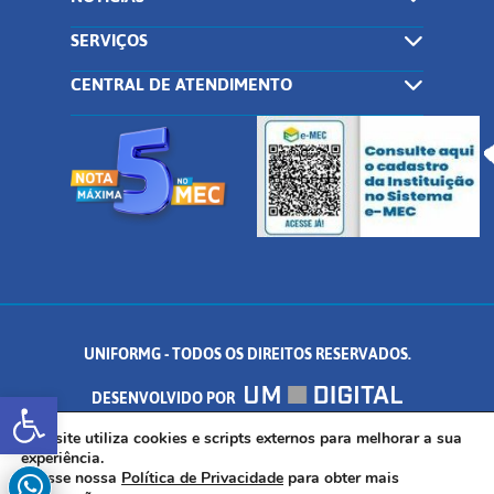
SERVIÇOS
CENTRAL DE ATENDIMENTO
UNIFORMG - TODOS OS DIREITOS RESERVADOS.
Abrir a barra de ferramentas
DESENVOLVIDO POR
AV. DR. ARNALDO DE SENNA, 328 - PALMEIRAS, FORMIGA/MG - CEP:
Este site utiliza cookies e scripts externos para melhorar a sua
experiência.
Acesse nossa
Política de Privacidade
para obter mais
35.574.530