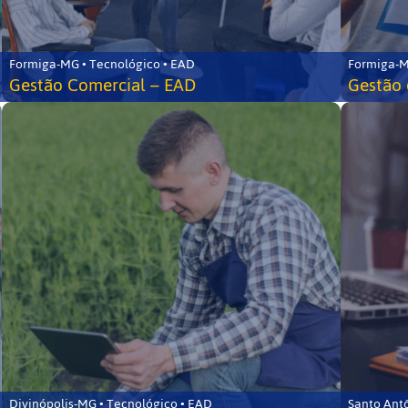
Formiga-MG • Tecnológico • EAD
Formiga-M
Gestão Comercial – EAD
Gestão 
Divinópolis-MG • Tecnológico • EAD
Santo Ant