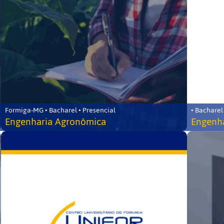
Formiga-MG • Bacharel • Presencial
• Bacharel
Engenharia Agronômica
Engenha