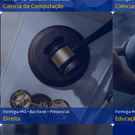
Ciência da Computação
Ciência
Formiga-MG • Bacharel • Presencial
Formiga-M
Direito
Educaçã