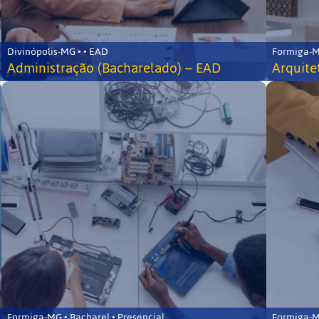
Divinópolis-MG • • EAD
Formiga-MG
Administração (Bacharelado) – EAD
Arquite
Formiga-MG • Bacharel • Presencial
Formiga-MG