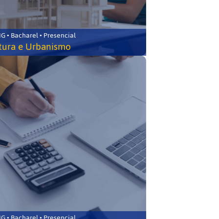
 • Bacharel • Presencial
tura e Urbanismo
 • Bacharel • Presencial