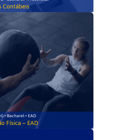
s Contábeis
G • Bacharel • EAD
o Física – EAD