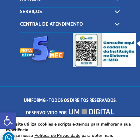
SERVIÇOS
CENTRAL DE ATENDIMENTO
UNIFORMG - TODOS OS DIREITOS RESERVADOS.
Abrir a barra de ferramentas
DESENVOLVIDO POR
AV. DR. ARNALDO DE SENNA, 328 - PALMEIRAS, FORMIGA/MG - CEP:
Este site utiliza cookies e scripts externos para melhorar a sua
experiência.
Acesse nossa
Política de Privacidade
para obter mais
35.574.530